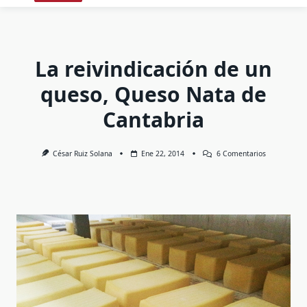
La reivindicación de un
queso, Queso Nata de
Cantabria
En
César Ruiz Solana
Ene 22, 2014
6 Comentarios
La
Reivindicaci
De
Un
Queso,
Queso
Nata
De
Cantabria