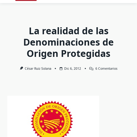
La realidad de las
Denominaciones de
Origen Protegidas
En
César Ruiz Solana
Dic 6, 2012
6 Comentarios
La
Realidad
De
Las
Denominacio
De
Origen
Protegidas