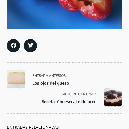
<span
ENTRADA ANTERIOR:
class="nav-
Los ojos del queso
subtitle
screen-
SIGUIENTE ENTRADA
reader-
Receta: Cheesecake de oreo
text">Página</span>
ENTRADAS RELACIONADAS