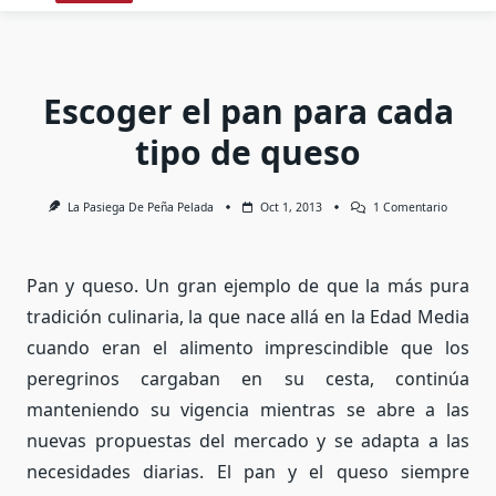
Escoger el pan para cada
tipo de queso
En
La Pasiega De Peña Pelada
Oct 1, 2013
1 Comentario
Escoger
El
Pan
Para
Pan y queso. Un gran ejemplo de que la más pura
Cada
Tipo
tradición culinaria, la que nace allá en la Edad Media
De
Queso
cuando eran el alimento imprescindible que los
peregrinos cargaban en su cesta, continúa
manteniendo su vigencia mientras se abre a las
nuevas propuestas del mercado y se adapta a las
necesidades diarias. El pan y el queso siempre