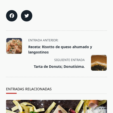
<span
ENTRADA ANTERIOR:
class="nav-
Receta: Risotto de queso ahumado y
subtitle
langostinos
screen-
SIGUIENTE ENTRADA
reader-
Tarta de Donuts; Donutísima.
text">Página</span>
ENTRADAS RELACIONADAS