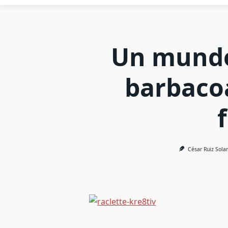
Un mundo
barbacoa
César Ruiz Sola