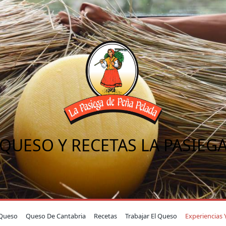
QUESO Y RECETAS LA PASIEG
Queso
Queso De Cantabria
Recetas
Trabajar El Queso
Experiencias 