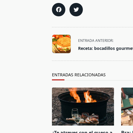
<span
ENTRADA ANTERIOR:
class="nav-
Receta: bocadillos gourme
subtitle
screen-
reader-
text">Página</span>
ENTRADAS RELACIONADAS
¿Te atreves con el queso a
Bra: 