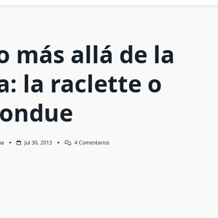
 más allá de la
: la raclette o
fondue
En
na
Jul 30, 2013
4 Comentarios
Un
Mundo
Más
Allá
De
La
Barbacoa:
La
Raclette
O