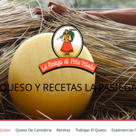
QUESO Y RECETAS LA PASIEG
Queso
Queso De Cantabria
Recetas
Trabajar El Queso
Experiencias 