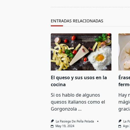
screen-
reader-
text">Página</span>
ENTRADAS RELACIONADAS
El queso y sus usos en la
Éras
cocina
ferm
Si os hablo de algunos
Hay 
quesos italianos como el
mági
Gorgonzola
...
graci
La Pasiega De Peña Pelada
La P
May 19, 2024
Ago 