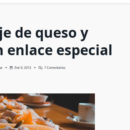
je de queso y
n enlace especial
En
na
Ene 9, 2013
7 Comentarios
Maridaje
De
Queso
Y
Cerveza,
Un
Enlace
Especial