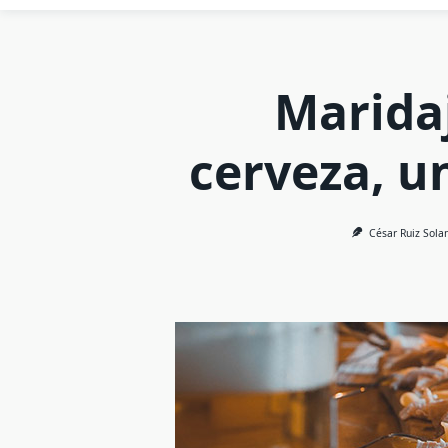
Marida
cerveza, u
César Ruiz Sola