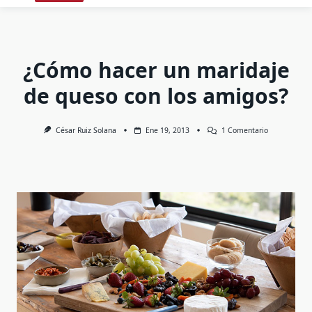
¿Cómo hacer un maridaje
de queso con los amigos?
En
César Ruiz Solana
Ene 19, 2013
1 Comentario
¿Cómo
Hacer
Un
Maridaje
De
Queso
Con
Los
Amigos?