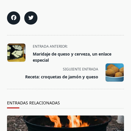
<span
ENTRADA ANTERIOR:
class="nav-
Maridaje de queso y cerveza, un enlace
subtitle
especial
screen-
SIGUIENTE ENTRADA
reader-
Receta: croquetas de jamón y queso
text">Página</span>
ENTRADAS RELACIONADAS