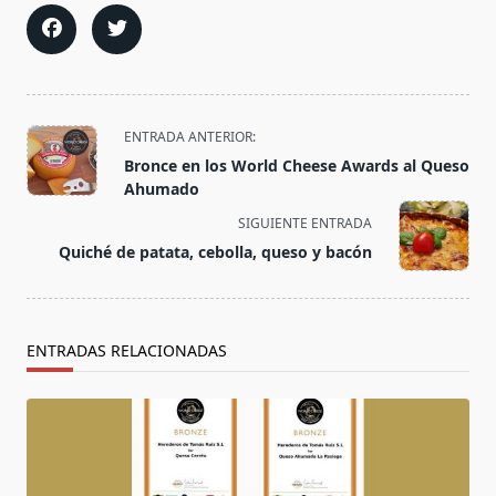
<span
ENTRADA ANTERIOR:
class="nav-
Bronce en los World Cheese Awards al Queso
subtitle
Ahumado
screen-
SIGUIENTE ENTRADA
reader-
Quiché de patata, cebolla, queso y bacón
text">Página</span>
ENTRADAS RELACIONADAS