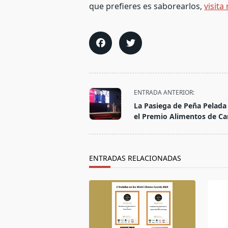
que prefieres es saborearlos,
visita
<span
ENTRADA ANTERIOR:
class="nav-
La Pasiega de Peña Pelada
subtitle
el Premio Alimentos de Ca
screen-
reader-
text">Página</span>
ENTRADAS RELACIONADAS