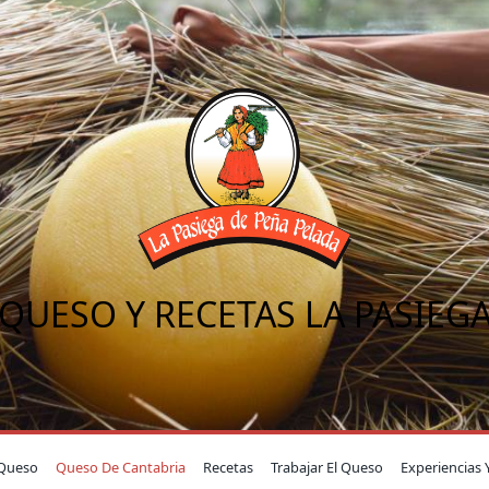
QUESO Y RECETAS LA PASIEG
Queso
Queso De Cantabria
Recetas
Trabajar El Queso
Experiencias 