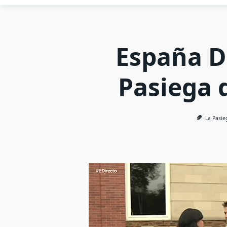
España Di
Pasiega 
La Pasie