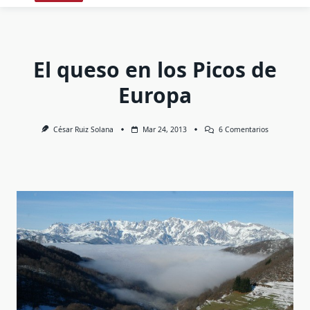
El queso en los Picos de
Europa
En
César Ruiz Solana
Mar 24, 2013
6 Comentarios
El
Queso
En
Los
Picos
De
Europa