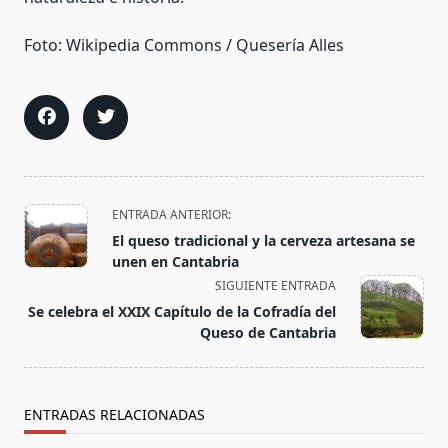
Foto: Wikipedia Commons / Quesería Alles
<span
ENTRADA ANTERIOR:
class="nav-
El queso tradicional y la cerveza artesana se
subtitle
unen en Cantabria
screen-
SIGUIENTE ENTRADA
reader-
Se celebra el XXIX Capítulo de la Cofradía del
text">Página</span>
Queso de Cantabria
ENTRADAS RELACIONADAS