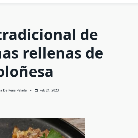
tradicional de
as rellenas de
oloñesa
ga De Peña Pelada
Feb 21, 2023