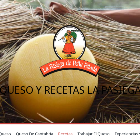
QUESO Y RECETAS LA PASIEG
Queso
Queso De Cantabria
Recetas
Trabajar El Queso
Experiencias 