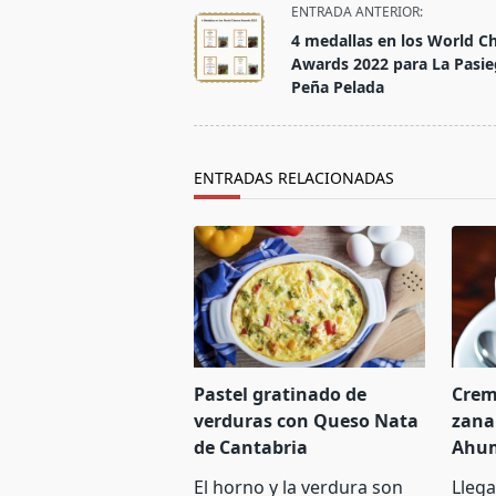
<span
ENTRADA ANTERIOR:
class="nav-
4 medallas en los World C
subtitle
Awards 2022 para La Pasie
screen-
Peña Pelada
reader-
text">Página</span>
ENTRADAS RELACIONADAS
Pastel gratinado de
Crem
verduras con Queso Nata
zana
de Cantabria
Ahu
El horno y la verdura son
Lleg