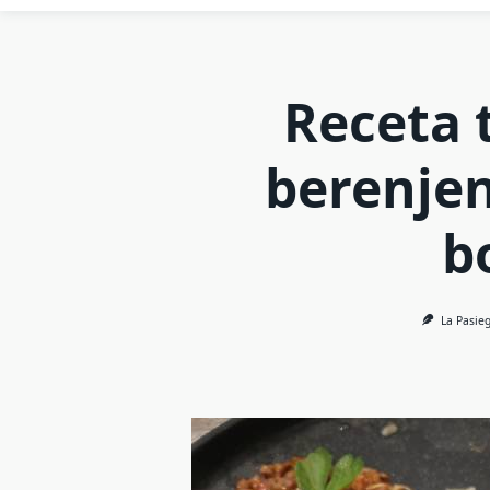
Receta 
berenjen
b
La Pasie