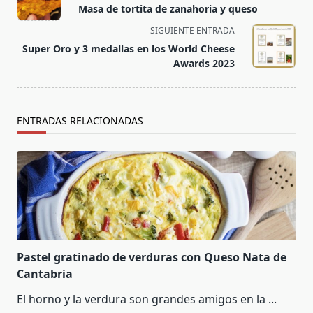
class="nav-
Masa de tortita de zanahoria y queso
subtitle
SIGUIENTE ENTRADA
screen-
Super Oro y 3 medallas en los World Cheese
reader-
Awards 2023
text">Página</span>
ENTRADAS RELACIONADAS
Pastel gratinado de verduras con Queso Nata de
Cantabria
El horno y la verdura son grandes amigos en la
...