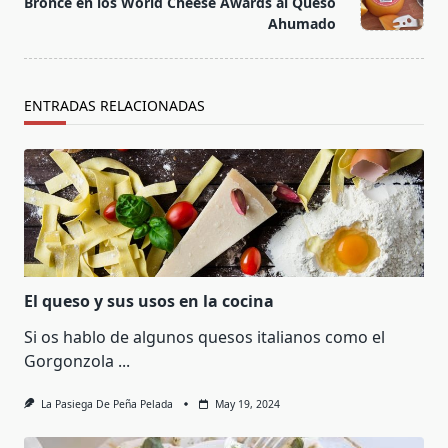
Bronce en los World Cheese Awards al Queso
reader-
Ahumado
text">Página</span>
ENTRADAS RELACIONADAS
El queso y sus usos en la cocina
Si os hablo de algunos quesos italianos como el
Gorgonzola
...
La Pasiega De Peña Pelada
May 19, 2024