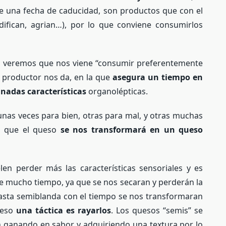
ne una fecha de caducidad, son productos que con el
difican, agrian…), por lo que conviene consumirlos
, veremos que nos viene “consumir preferentemente
l productor nos da, en la que
asegura un tiempo en
inadas características
organolépticas.
gunas veces para bien, otras para mal, y otras muchas
s que el queso
se nos transformará en un queso
en perder más las características sensoriales y es
te mucho tiempo, ya que se nos secaran y perderán la
pasta semiblanda con el tiempo se nos transformaran
ceso
una táctica es rayarlos
. Los quesos “semis” se
n ganando en sabor y adquiriendo una textura por lo