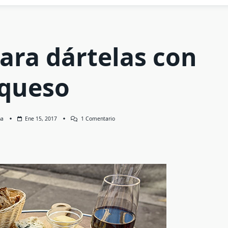
ara dártelas con
queso
En
na
Ene 15, 2017
1 Comentario
Consejos
Para
Dártelas
Con
Queso