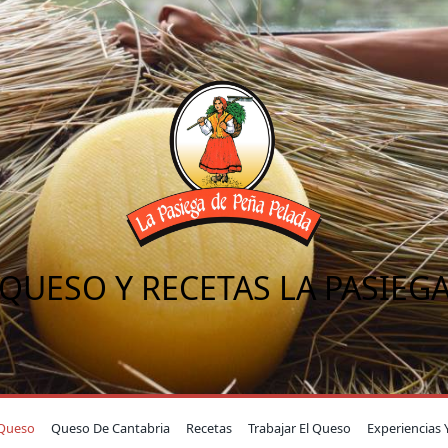
QUESO Y RECETAS LA PASIEG
Queso
Queso De Cantabria
Recetas
Trabajar El Queso
Experiencias 