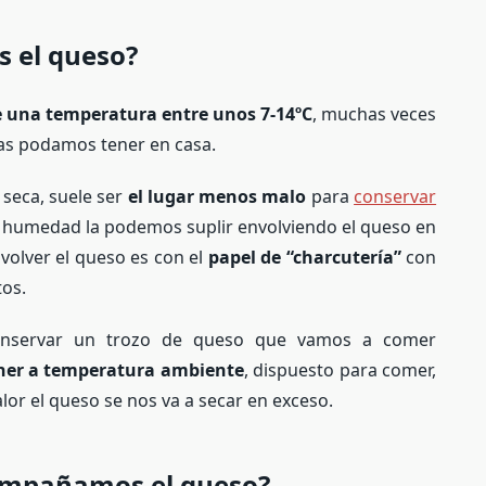
 el queso?
 una temperatura entre unos 7-14ºC
, muchas veces
 las podamos tener en casa.
 seca, suele ser
el lugar menos malo
para
conservar
 de humedad la podemos suplir envolviendo el queso en
olver el queso es con el
papel de “charcutería”
con
tos.
conservar un trozo de queso que vamos a comer
ener a temperatura ambiente
, dispuesto para comer,
alor el queso se nos va a secar en exceso.
compañamos el queso?