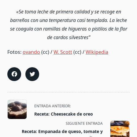
«Se toma leche de primera calidad y se recoge en
barreños con una temperatura casi templada. La leche
se coagula con ramillas de higueras o pistilos de la flor
de cardos silvestres”
Fotos:
ovando
(cc) /
W. Scott
(cc) /
Wikipedia
<span
ENTRADA ANTERIOR:
class="nav-
Receta: Cheesecake de oreo
subtitle
SIGUIENTE ENTRADA
screen-
Receta: Empanada de queso, tomate y
reader-