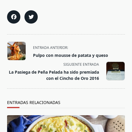
<span
ENTRADA ANTERIOR:
class="nav-
Pulpo con mousse de patata y queso
subtitle
SIGUIENTE ENTRADA
screen-
La Pasiega de Peña Pelada ha sido premiada
reader-
con el Cincho de Oro 2016
text">Página</span>
ENTRADAS RELACIONADAS