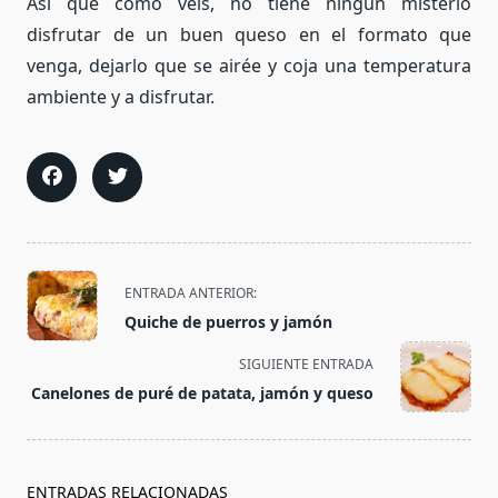
Así que como veis, no tiene ningún misterio
disfrutar de un buen queso en el formato que
venga, dejarlo que se airée y coja una temperatura
ambiente y a disfrutar.
<span
ENTRADA ANTERIOR:
class="nav-
Quiche de puerros y jamón
subtitle
screen-
SIGUIENTE ENTRADA
reader-
Canelones de puré de patata, jamón y queso
text">Página</span>
ENTRADAS RELACIONADAS