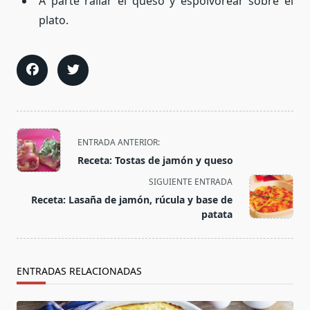
A parte rallar el queso y espolvorear sobre el
plato.
<span
ENTRADA ANTERIOR:
class="nav-
Receta: Tostas de jamón y queso
subtitle
SIGUIENTE ENTRADA
screen-
Receta: Lasaña de jamón, rúcula y base de
reader-
patata
text">Página</span>
ENTRADAS RELACIONADAS