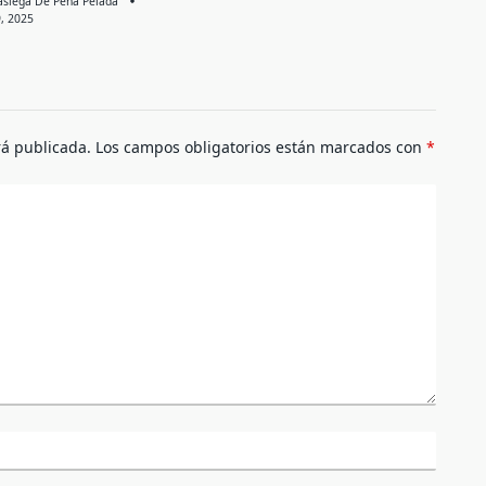
asiega De Peña Pelada
9, 2025
rá publicada.
Los campos obligatorios están marcados con
*