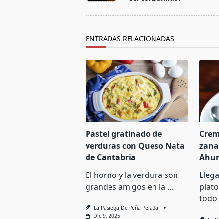
screen-
reader-
text">Página</span>
ENTRADAS RELACIONADAS
Pastel gratinado de
Crem
verduras con Queso Nata
zana
de Cantabria
Ahu
El horno y la verdura son
Lleg
grandes amigos en la
...
plato
todo
La Pasiega De Peña Pelada
Dic 9, 2025