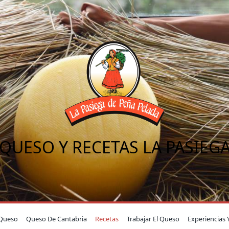
QUESO Y RECETAS LA PASIEG
Queso
Queso De Cantabria
Recetas
Trabajar El Queso
Experiencias 