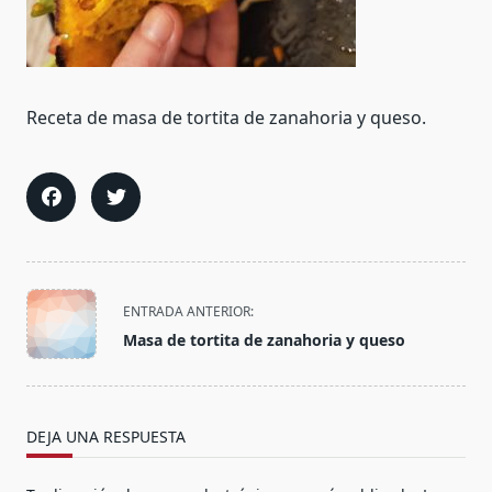
Receta de masa de tortita de zanahoria y queso.
<span
ENTRADA ANTERIOR:
class="nav-
Masa de tortita de zanahoria y queso
subtitle
screen-
reader-
text">Página</span>
DEJA UNA RESPUESTA