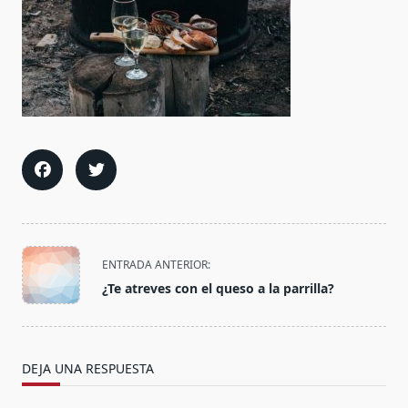
<span
ENTRADA ANTERIOR:
class="nav-
¿Te atreves con el queso a la parrilla?
subtitle
screen-
reader-
text">Página</span>
DEJA UNA RESPUESTA