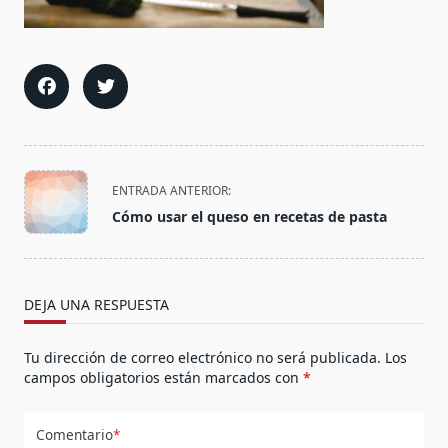
<span
ENTRADA ANTERIOR:
class="nav-
Cómo usar el queso en recetas de pasta
subtitle
screen-
reader-
text">Página</span>
DEJA UNA RESPUESTA
Tu dirección de correo electrónico no será publicada.
Los
campos obligatorios están marcados con
*
Comentario
*