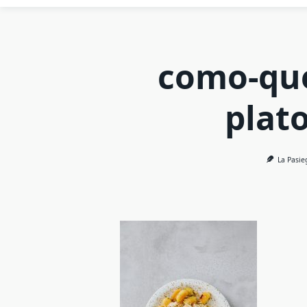
como-que
plat
La Pasie