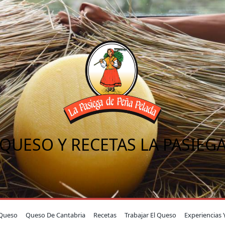
QUESO Y RECETAS LA PASIEG
Queso
Queso De Cantabria
Recetas
Trabajar El Queso
Experiencias 