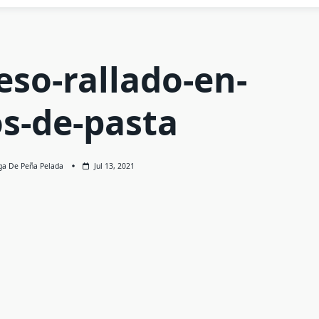
so-rallado-en-
os-de-pasta
ga De Peña Pelada
Jul 13, 2021