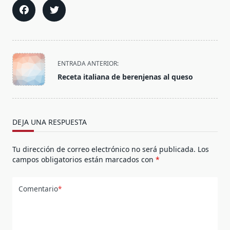
<span
ENTRADA ANTERIOR:
class="nav-
Receta italiana de berenjenas al queso
subtitle
screen-
reader-
text">Página</span>
DEJA UNA RESPUESTA
Tu dirección de correo electrónico no será publicada.
Los
campos obligatorios están marcados con
*
Comentario
*