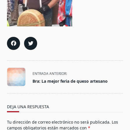
<span
ENTRADA ANTERIOR:
class="nav-
Bra: La mejor feria de queso artesano
subtitle
screen-
reader-
text">Página</span>
DEJA UNA RESPUESTA
Tu dirección de correo electrónico no será publicada.
Los
campos obligatorios están marcados con
*