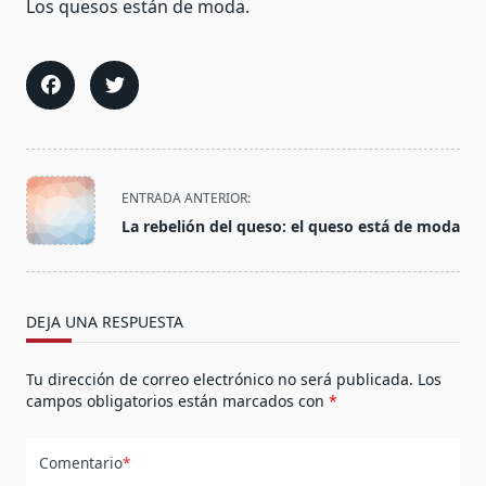
Los quesos están de moda.
<span
ENTRADA ANTERIOR:
class="nav-
La rebelión del queso: el queso está de moda
subtitle
screen-
reader-
text">Página</span>
DEJA UNA RESPUESTA
Tu dirección de correo electrónico no será publicada.
Los
campos obligatorios están marcados con
*
Comentario
*