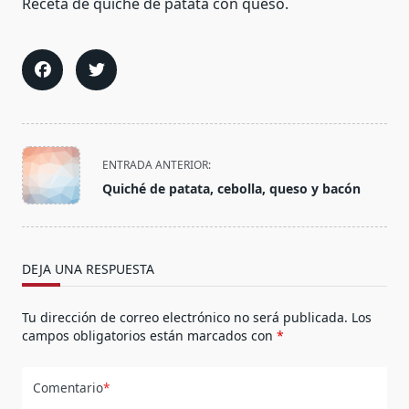
Receta de quiche de patata con queso.
<span
ENTRADA ANTERIOR:
class="nav-
Quiché de patata, cebolla, queso y bacón
subtitle
screen-
reader-
text">Página</span>
DEJA UNA RESPUESTA
Tu dirección de correo electrónico no será publicada.
Los
campos obligatorios están marcados con
*
Comentario
*