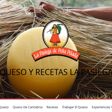
QUESO Y RECETAS LA PASIEG
Queso
Queso De Cantabria
Recetas
Trabajar El Queso
Experiencias 