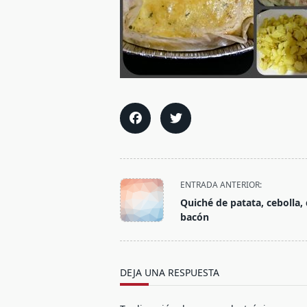
<span
ENTRADA ANTERIOR:
class="nav-
Quiché de patata, cebolla,
subtitle
bacón
screen-
reader-
text">Página</span>
DEJA UNA RESPUESTA