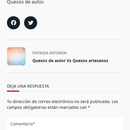
Quesos de autor.
<span
ENTRADA ANTERIOR:
class="nav-
Quesos de autor Vs Quesos artesanos
subtitle
screen-
reader-
text">Página</span>
DEJA UNA RESPUESTA
Tu dirección de correo electrónico no será publicada.
Los
campos obligatorios están marcados con
*
Comentario
*