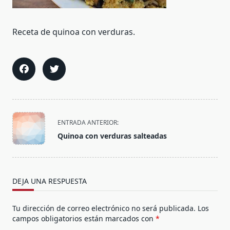
Receta de quinoa con verduras.
<span
ENTRADA ANTERIOR:
class="nav-
Quinoa con verduras salteadas
subtitle
screen-
reader-
text">Página</span>
DEJA UNA RESPUESTA
Tu dirección de correo electrónico no será publicada.
Los
campos obligatorios están marcados con
*