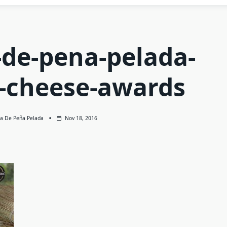
-de-pena-pelada-
-cheese-awards
ga De Peña Pelada
Nov 18, 2016