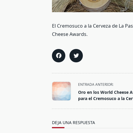
El Cremosuco a la Cerveza de La Pa
Cheese Awards.
<span
ENTRADA ANTERIOR:
class="nav-
Oro en los World Cheese 
subtitle
para el Cremosuco a la Ce
screen-
reader-
text">Página</span>
DEJA UNA RESPUESTA