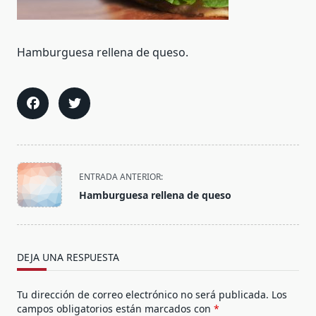
Hamburguesa rellena de queso.
<span
ENTRADA ANTERIOR:
class="nav-
Hamburguesa rellena de queso
subtitle
screen-
reader-
text">Página</span>
DEJA UNA RESPUESTA
Tu dirección de correo electrónico no será publicada.
Los
campos obligatorios están marcados con
*