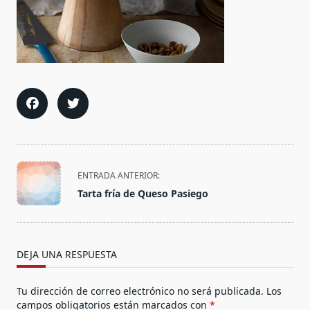
<span
ENTRADA ANTERIOR:
class="nav-
Tarta fría de Queso Pasiego
subtitle
screen-
reader-
text">Página</span>
DEJA UNA RESPUESTA
Tu dirección de correo electrónico no será publicada.
Los
campos obligatorios están marcados con
*