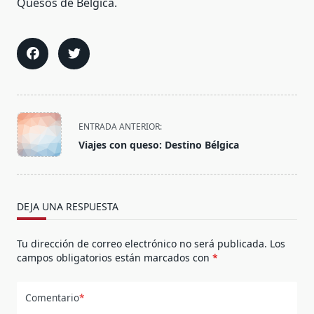
Quesos de Bélgica.
<span
ENTRADA ANTERIOR:
class="nav-
Viajes con queso: Destino Bélgica
subtitle
screen-
reader-
text">Página</span>
DEJA UNA RESPUESTA
Tu dirección de correo electrónico no será publicada.
Los
campos obligatorios están marcados con
*
Comentario
*