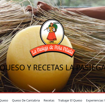
QUESO Y RECETAS LA PASIEG
Queso
Queso De Cantabria
Recetas
Trabajar El Queso
Experiencias 