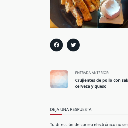
<span
ENTRADA ANTERIOR:
class="nav-
Crujientes de pollo con sal
subtitle
cerveza y queso
screen-
reader-
text">Página</span>
DEJA UNA RESPUESTA
Tu dirección de correo electrónico no se