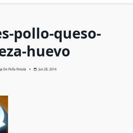
es-pollo-queso-
eza-huevo
ga De Peña Pelada
Jun 28, 2014