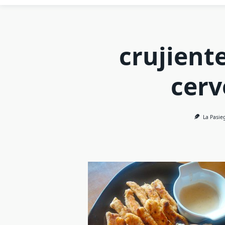
crujient
cerv
La Pasie