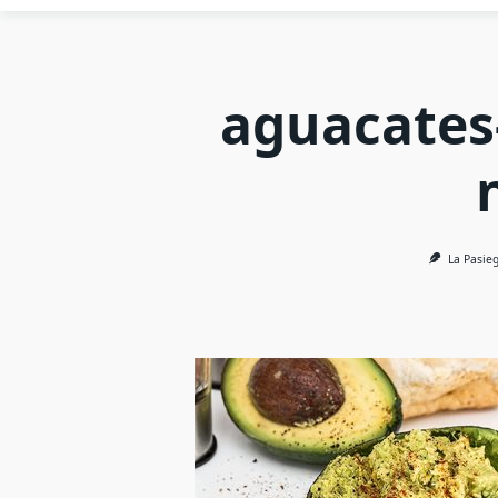
aguacates
La Pasie