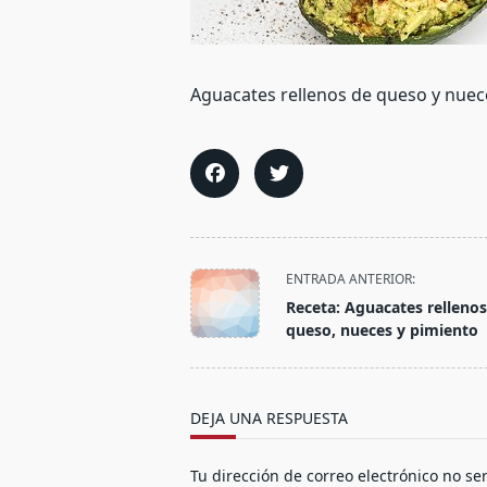
Aguacates rellenos de queso y nuec
<span
ENTRADA ANTERIOR:
class="nav-
Receta: Aguacates relleno
subtitle
queso, nueces y pimiento
screen-
reader-
text">Página</span>
DEJA UNA RESPUESTA
Tu dirección de correo electrónico no se