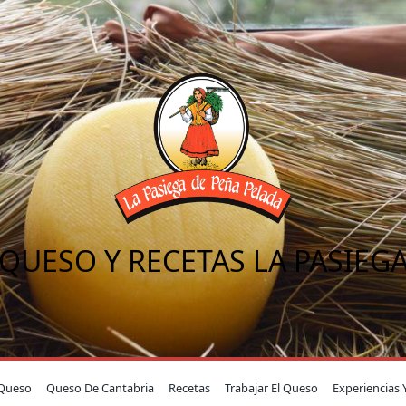
QUESO Y RECETAS LA PASIEG
Queso
Queso De Cantabria
Recetas
Trabajar El Queso
Experiencias 