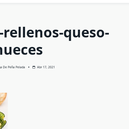
-rellenos-queso-
nueces
ga De Peña Pelada
Abr 17, 2021