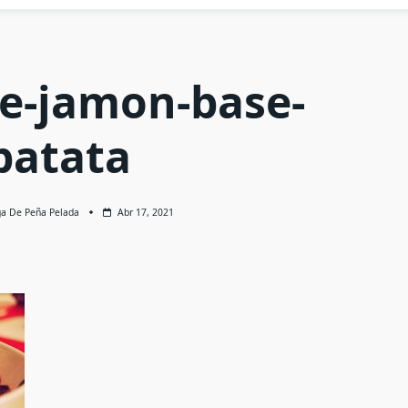
de-jamon-base-
patata
ga De Peña Pelada
Abr 17, 2021