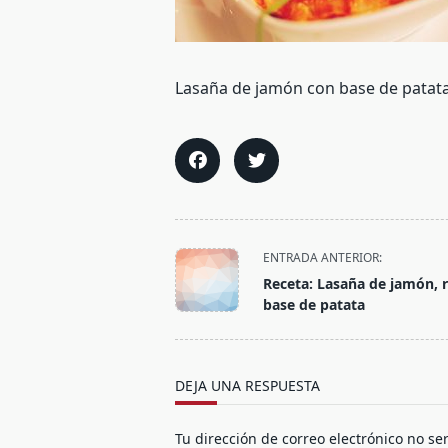
Lasaña de jamón con base de patata
<span
ENTRADA ANTERIOR:
class="nav-
Receta: Lasaña de jamón, r
subtitle
base de patata
screen-
reader-
text">Página</span>
DEJA UNA RESPUESTA
Tu dirección de correo electrónico no se