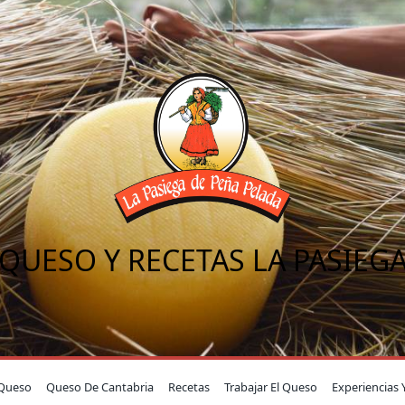
QUESO Y RECETAS LA PASIEG
Queso
Queso De Cantabria
Recetas
Trabajar El Queso
Experiencias 