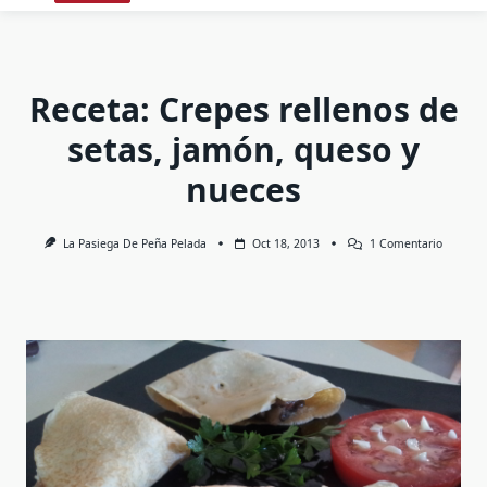
Receta: Crepes rellenos de
setas, jamón, queso y
nueces
En
La Pasiega De Peña Pelada
Oct 18, 2013
1 Comentario
Receta:
Crepes
Rellenos
De
Setas,
Jamón,
Queso
Y
Nueces