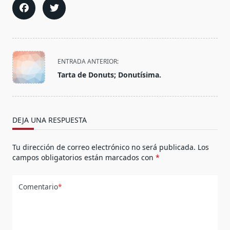
<span
ENTRADA ANTERIOR:
class="nav-
Tarta de Donuts; Donutísima.
subtitle
screen-
reader-
text">Página</span>
DEJA UNA RESPUESTA
Tu dirección de correo electrónico no será publicada.
Los
campos obligatorios están marcados con
*
Comentario
*