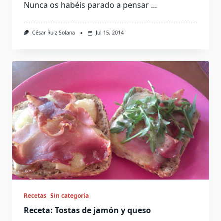
Nunca os habéis parado a pensar
...
César Ruiz Solana
Jul 15, 2014
Recetas
Sin categoría
Receta: Tostas de jamón y queso