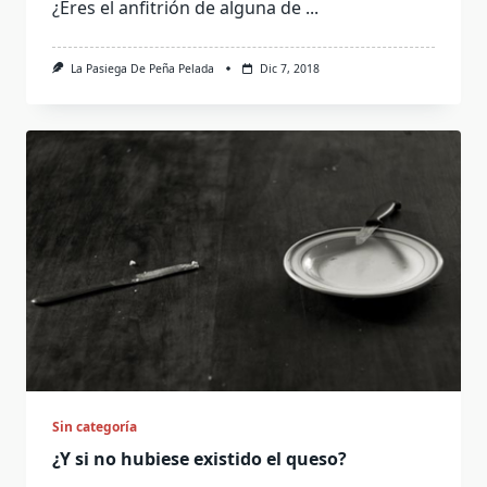
¿Eres el anfitrión de alguna de
...
La Pasiega De Peña Pelada
Dic 7, 2018
Sin categoría
¿Y si no hubiese existido el queso?