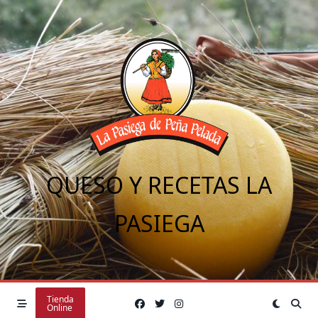
Saltar
al
contenido
QUESO Y RECETAS LA
PASIEGA
Tienda
Online