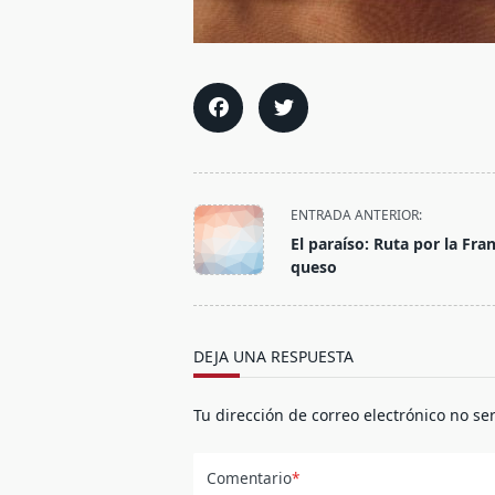
<span
ENTRADA ANTERIOR:
class="nav-
El paraíso: Ruta por la Fran
subtitle
queso
screen-
reader-
text">Página</span>
DEJA UNA RESPUESTA
Tu dirección de correo electrónico no se
Comentario
*