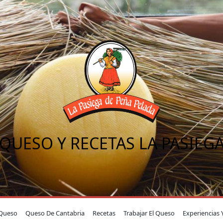
QUESO Y RECETAS LA PASIEG
Queso
Queso De Cantabria
Recetas
Trabajar El Queso
Experiencias 