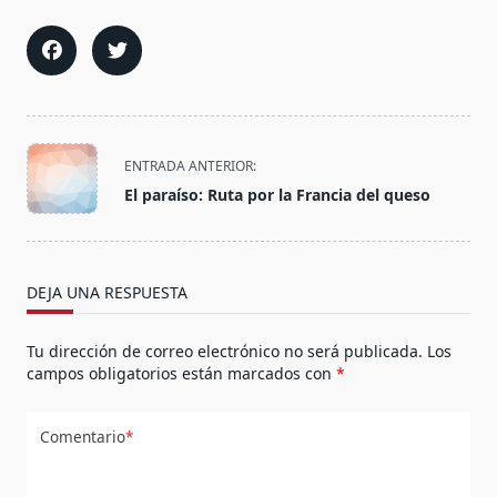
<span
ENTRADA ANTERIOR:
class="nav-
El paraíso: Ruta por la Francia del queso
subtitle
screen-
reader-
text">Página</span>
DEJA UNA RESPUESTA
Tu dirección de correo electrónico no será publicada.
Los
campos obligatorios están marcados con
*
Comentario
*