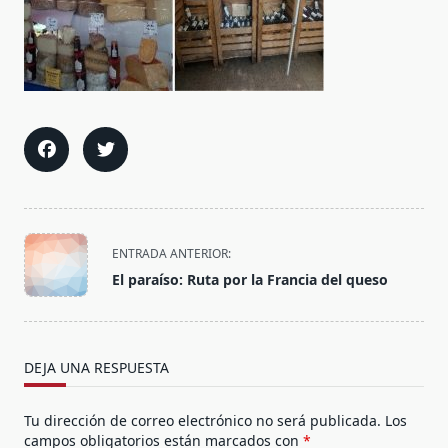
<span
ENTRADA ANTERIOR:
class="nav-
El paraíso: Ruta por la Francia del queso
subtitle
screen-
reader-
text">Página</span>
DEJA UNA RESPUESTA
Tu dirección de correo electrónico no será publicada.
Los
campos obligatorios están marcados con
*