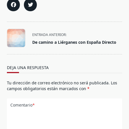
<span
ENTRADA ANTERIOR:
class="nav-
De camino a Liérganes con España Directo
subtitle
screen-
reader-
text">Página</span>
DEJA UNA RESPUESTA
Tu dirección de correo electrónico no será publicada.
Los
campos obligatorios están marcados con
*
Comentario
*