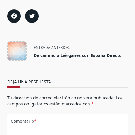
<span
ENTRADA ANTERIOR:
class="nav-
De camino a Liérganes con España Directo
subtitle
screen-
reader-
text">Página</span>
DEJA UNA RESPUESTA
Tu dirección de correo electrónico no será publicada.
Los
campos obligatorios están marcados con
*
Comentario
*