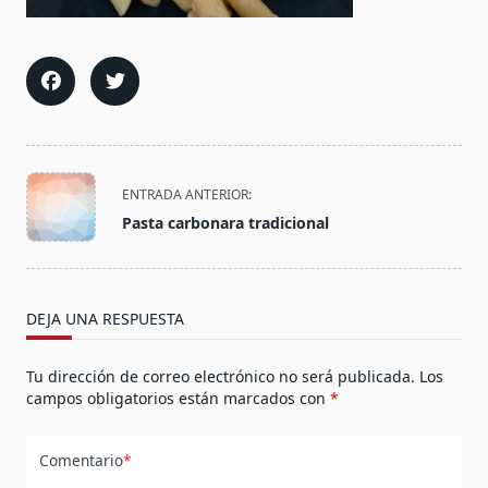
<span
ENTRADA ANTERIOR:
class="nav-
Pasta carbonara tradicional
subtitle
screen-
reader-
text">Página</span>
DEJA UNA RESPUESTA
Tu dirección de correo electrónico no será publicada.
Los
campos obligatorios están marcados con
*
Comentario
*