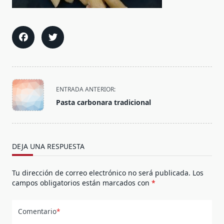
<span
ENTRADA ANTERIOR:
class="nav-
Pasta carbonara tradicional
subtitle
screen-
reader-
text">Página</span>
DEJA UNA RESPUESTA
Tu dirección de correo electrónico no será publicada.
Los
campos obligatorios están marcados con
*
Comentario
*