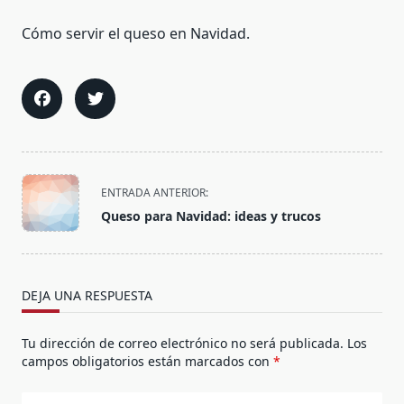
Cómo servir el queso en Navidad.
<span
ENTRADA ANTERIOR:
class="nav-
Queso para Navidad: ideas y trucos
subtitle
screen-
reader-
text">Página</span>
DEJA UNA RESPUESTA
Tu dirección de correo electrónico no será publicada.
Los
campos obligatorios están marcados con
*