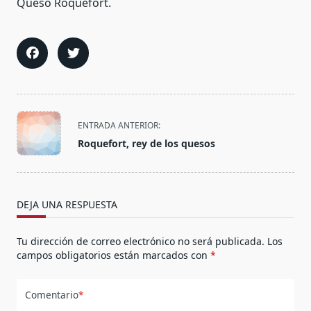
Queso Roquefort.
<span
ENTRADA ANTERIOR:
class="nav-
Roquefort, rey de los quesos
subtitle
screen-
reader-
text">Página</span>
DEJA UNA RESPUESTA
Tu dirección de correo electrónico no será publicada.
Los
campos obligatorios están marcados con
*
Comentario
*