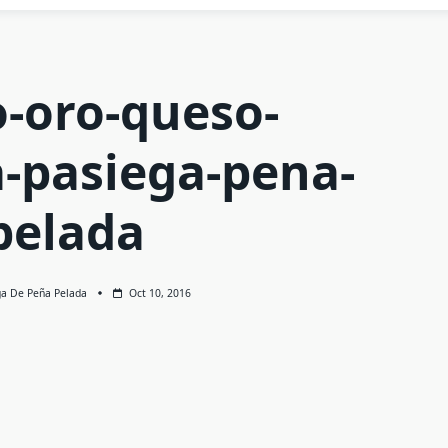
o-oro-queso-
a-pasiega-pena-
pelada
ga De Peña Pelada
Oct 10, 2016