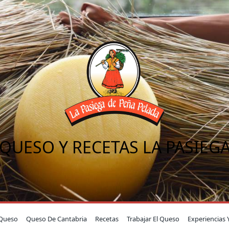
QUESO Y RECETAS LA PASIEG
Queso
Queso De Cantabria
Recetas
Trabajar El Queso
Experiencias 