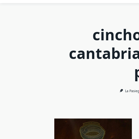
cinch
cantabri
La Pasie